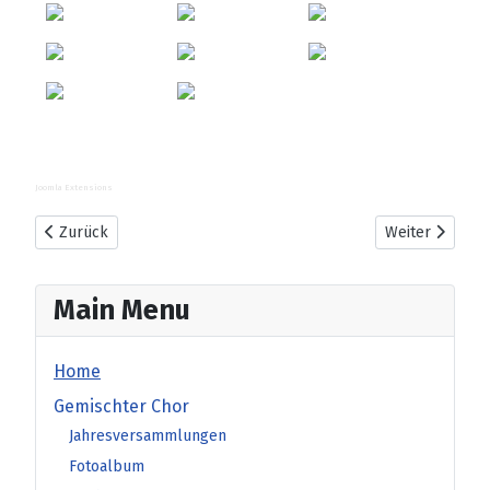
Joomla Extensions
Vorheriger Beitrag: 2016 Ich heirate nie
Nächster Beitr
Zurück
Weiter
Main Menu
Home
Gemischter Chor
Jahresversammlungen
Fotoalbum