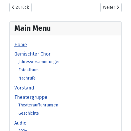
Vorheriger Beitrag: 2007 Unverhofft kommt oft
Nächster Beitr
Zurück
Weiter
Main Menu
Home
Gemischter Chor
Jahresversammlungen
Fotoalbum
Nachrufe
Vorstand
Theatergruppe
Theateraufführungen
Geschichte
Audio
2024